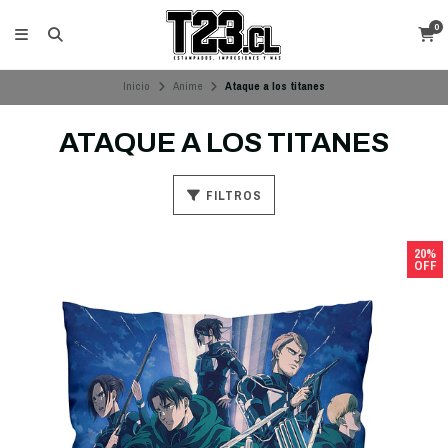
0
Inicio
Anime
Ataque a los titanes
ATAQUE A LOS TITANES
FILTROS
20%
OFF