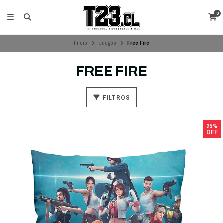
0
Inicio
Juegos
Free Fire
FREE FIRE
FILTROS
25%
OFF