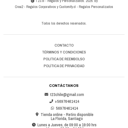
T23.cl - Regalos y Personalizados. 2026. By
Crea2
-
Regalos Corporativos
y
Customify.cl
-
Regalos Personalizados
Todos los derechos reservados.
CONTACTO
TÉRMINOS Y CONDICIONES
POLITICA DE REEMBOLSO
POLÍTICA DE PRIVACIDAD
CONTÁCTANOS
t23chile@gmail.com
+56976461414
56976461414
Tienda online - Retiro disponible
La Florida, Santiago
Lunes a Jueves, de 09:00 a 19:00 hrs