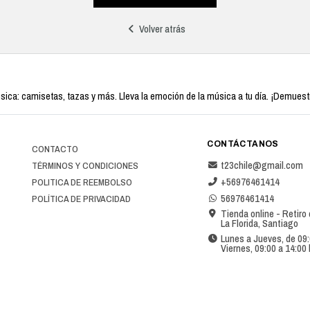
Volver atrás
ica: camisetas, tazas y más. Lleva la emoción de la música a tu día. ¡Demuestra 
CONTÁCTANOS
CONTACTO
t23chile@gmail.com
TÉRMINOS Y CONDICIONES
+56976461414
POLITICA DE REEMBOLSO
56976461414
POLÍTICA DE PRIVACIDAD
Tienda online - Retiro
La Florida, Santiago
Lunes a Jueves, de 09:
Viernes, 09:00 a 14:00 