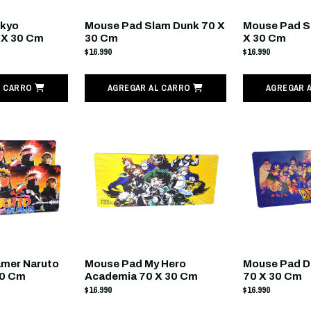
okyo
Mouse Pad Slam Dunk 70 X
Mouse Pad S
 X 30 Cm
30 Cm
X 30 Cm
$16.990
$16.990
L CARRO
AGREGAR AL CARRO
AGREGAR 
mer Naruto
Mouse Pad My Hero
Mouse Pad Dr
30 Cm
Academia 70 X 30 Cm
70 X 30 Cm
$16.990
$16.990