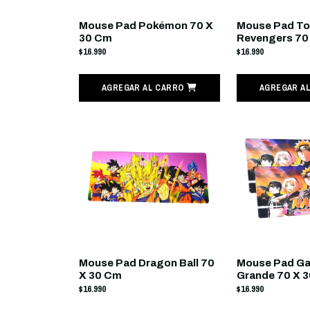
Mouse Pad Pokémon 70 X
Mouse Pad T
30 Cm
Revengers 70
$16.990
$16.990
AGREGAR AL CARRO
AGREGAR A
Mouse Pad Dragon Ball 70
Mouse Pad Ga
X 30 Cm
Grande 70 X 
$16.990
$16.990