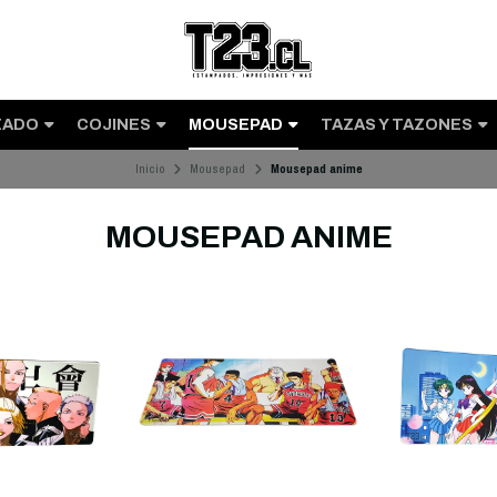
ZADO
COJINES
MOUSEPAD
TAZAS Y TAZONES
Inicio
Mousepad
Mousepad anime
MOUSEPAD ANIME