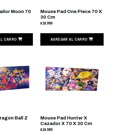
ailor Moon 70
Mouse Pad One Piece 70 X
30 Cm
$16.990
AL CARRO
AGREGAR AL CARRO
agon Ball Z
Mouse Pad Hunter X
Cazador X 70 X 30 Cm
$16.990