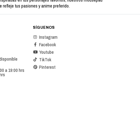
nspiradas en tus personajes favoritos, nuestros mousepad
refleje tus pasiones y anime preferido.
SÍGUENOS
Instagram
Facebook
Youtube
 disponible
TikTok
Pinterest
00 a 19:00 hrs
hrs