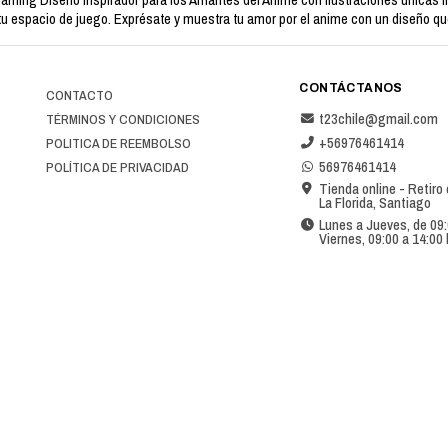
ming Diseño Inspirador para los Amantes del Anime con ilustraciones únicas i
u espacio de juego. Exprésate y muestra tu amor por el anime con un diseño que 
CONTÁCTANOS
CONTACTO
t23chile@gmail.com
TÉRMINOS Y CONDICIONES
+56976461414
POLITICA DE REEMBOLSO
56976461414
POLÍTICA DE PRIVACIDAD
Tienda online - Retiro
La Florida, Santiago
Lunes a Jueves, de 09:
Viernes, 09:00 a 14:00 