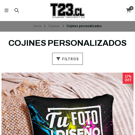
0
Inicio
Cojines
Cojines personalizados
COJINES PERSONALIZADOS
FILTROS
17%
OFF