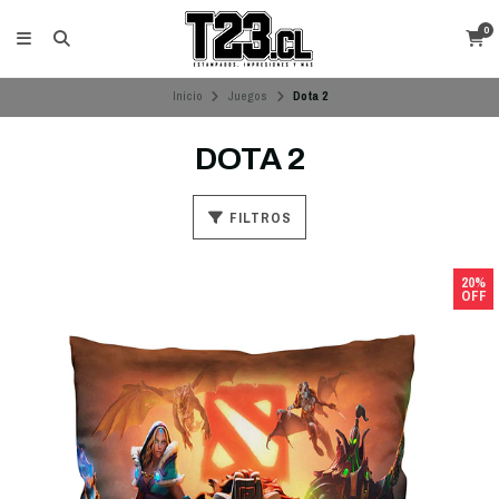
0
Inicio
Juegos
Dota 2
DOTA 2
FILTROS
20%
OFF