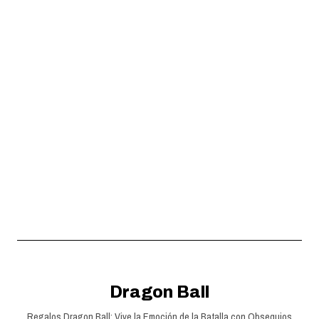
Cojín Naruto
Desde
$4.990
$6.490
VER OPCIONES
Dragon Ball
Regalos Dragon Ball: Vive la Emoción de la Batalla con Obsequios