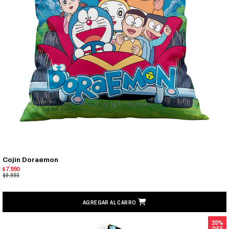
Cojín Doraemon
$7.990
$9.990
AGREGAR AL CARRO
20%
OFF