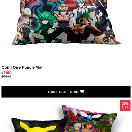
Cojín One Punch-Man
$7.990
$9.990
AGREGAR AL CARRO
20%
OFF