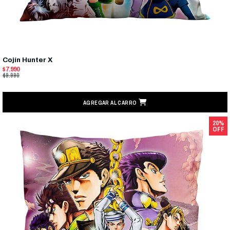
Cojín Hunter X
$7.990
$9.990
AGREGAR AL CARRO
20%
OFF