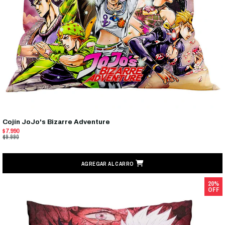
Cojín JoJo's Bizarre Adventure
$7.990
$9.990
AGREGAR AL CARRO
20%
OFF