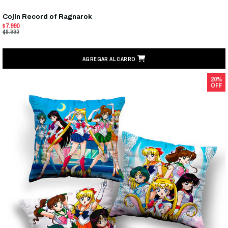
Cojín Record of Ragnarok
$7.990
$9.990
AGREGAR AL CARRO
20%
OFF