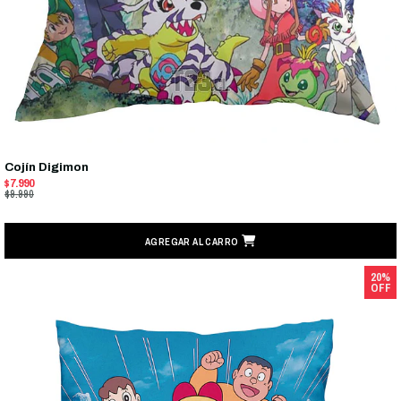
Cojín Digimon
$7.990
$9.990
AGREGAR AL CARRO
20%
OFF