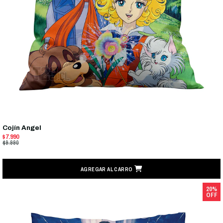
Cojín Angel
$7.990
$9.990
AGREGAR AL CARRO
20%
OFF