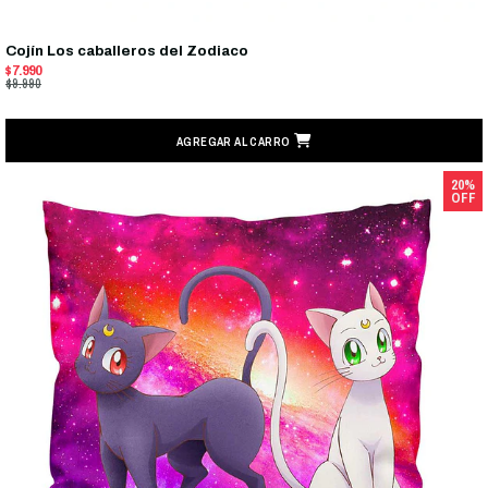
Cojín Los caballeros del Zodiaco
$7.990
$9.990
AGREGAR AL CARRO
20%
OFF