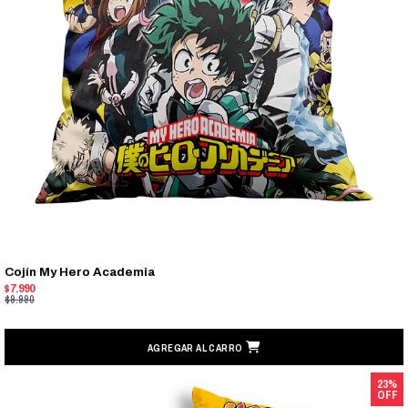
Cojín My Hero Academia
$7.990
$9.990
AGREGAR AL CARRO
23%
OFF