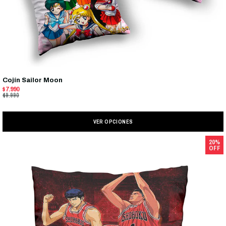
Cojín Sailor Moon
$7.990
$9.990
VER OPCIONES
20%
OFF