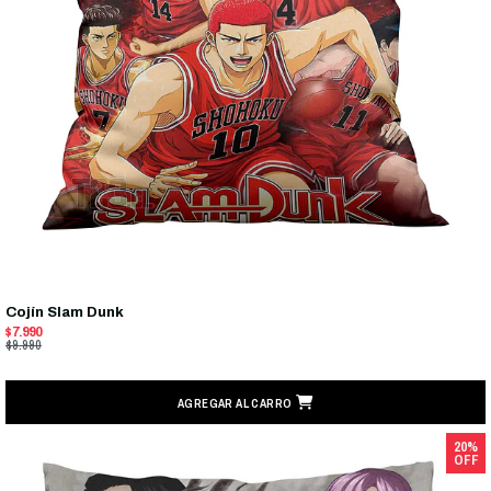
Cojín Slam Dunk
$7.990
$9.990
AGREGAR AL CARRO
20%
OFF