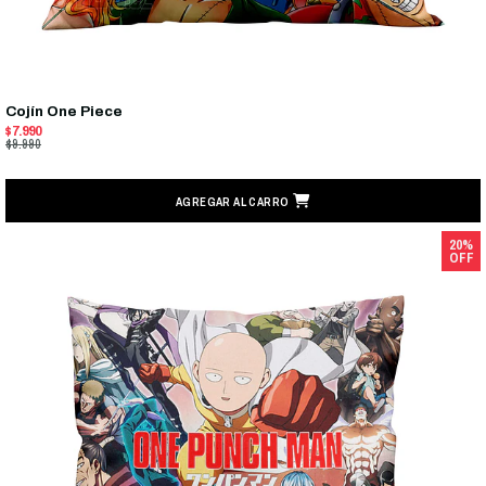
Cojín One Piece
$7.990
$9.990
AGREGAR AL CARRO
20%
OFF