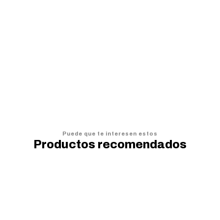
Mouse Pad Pokémon 70 X 30 Cm
$16.990
$
$
AGREGAR AL CARRO
Puede que te interesen estos
Productos recomendados
20%
OFF