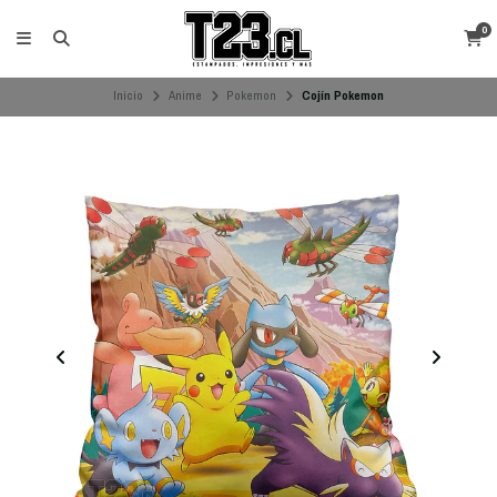
0
Inicio
Anime
Pokemon
Cojín Pokemon