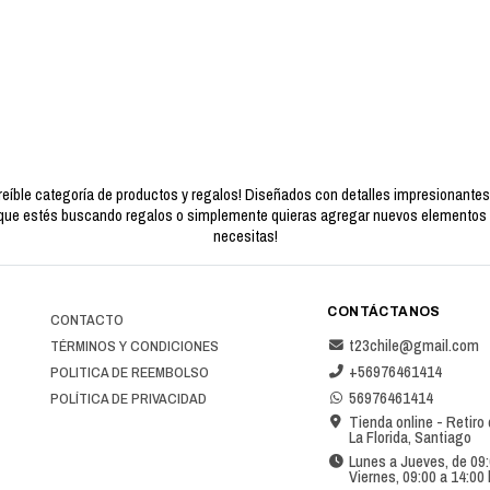
reíble categoría de productos y regalos! Diseñados con detalles impresionante
a que estés buscando regalos o simplemente quieras agregar nuevos elementos a 
necesitas!
CONTÁCTANOS
CONTACTO
t23chile@gmail.com
TÉRMINOS Y CONDICIONES
+56976461414
POLITICA DE REEMBOLSO
56976461414
POLÍTICA DE PRIVACIDAD
Tienda online - Retiro
La Florida, Santiago
Lunes a Jueves, de 09:
Viernes, 09:00 a 14:00 