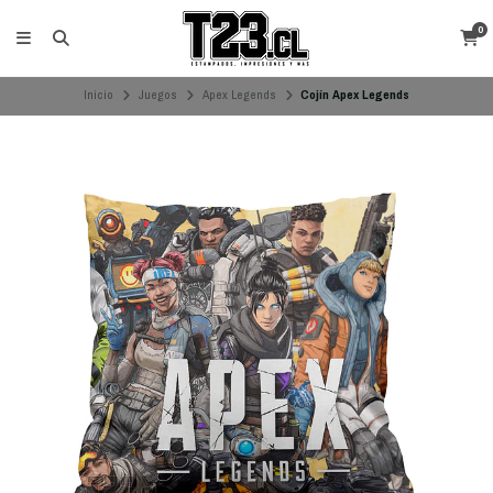
0
Inicio
Juegos
Apex Legends
Cojín Apex Legends