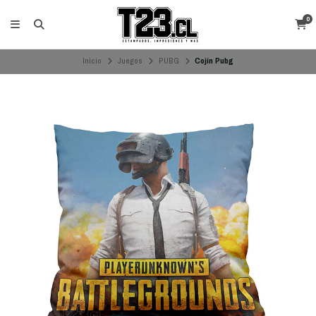
0
Inicio
Juegos
PUBG
Cojín Pubg