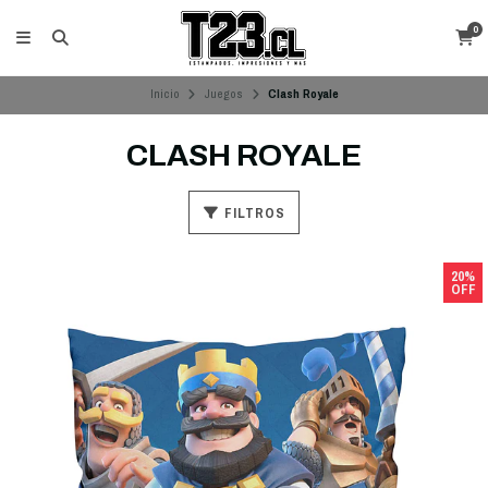
0
Inicio
Juegos
Clash Royale
CLASH ROYALE
FILTROS
20%
OFF