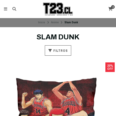
0
Inicio
Anime
Slam Dunk
SLAM DUNK
FILTROS
20%
OFF