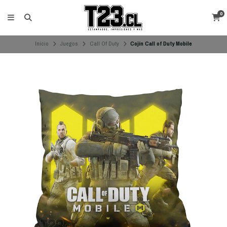
0
Inicio
Juegos
Call Of Duty
Cojín Call of Duty Mobile