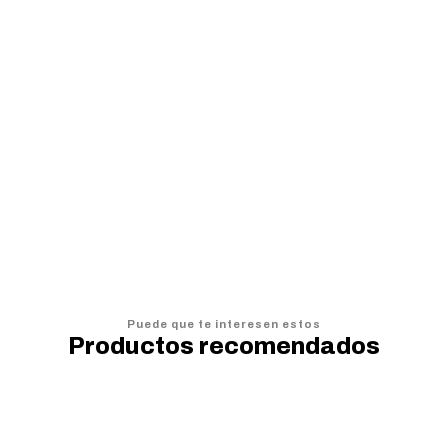
Cojín Call of Duty Warzone
$7.990
$
$9.990
$
VER OPCIONES
Puede que te interesen estos
Productos recomendados
20%
OFF