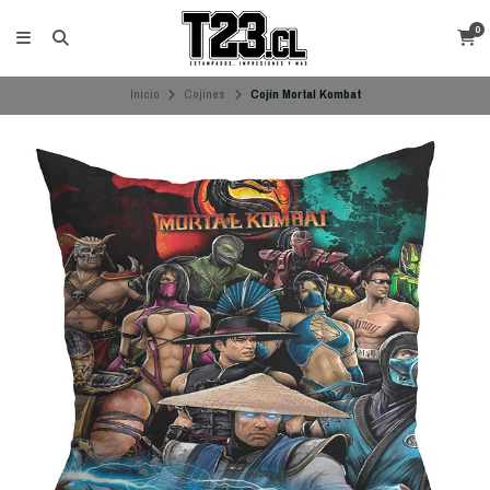
0
Inicio
Cojines
Cojín Mortal Kombat