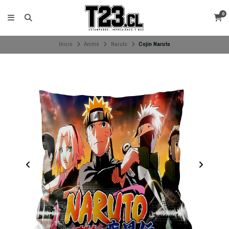
0
Inicio
Anime
Naruto
Cojín Naruto