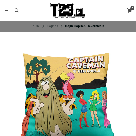
0
Inicio
Cojines
Cojín Capitán Cavernícola