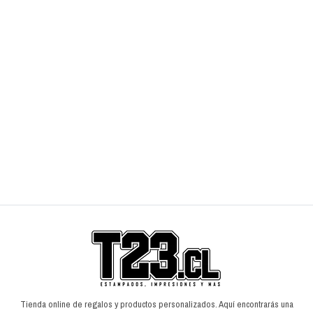
Cojín Jurassic World
$7.990
$
$9.990
$
AGREGAR AL CARRO
Tienda online de regalos y productos personalizados. Aquí encontrarás una