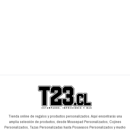
Cojín Jurassic World
$7.990
$
$9.990
$
AGREGAR AL CARRO
Tienda online de regalos y productos personalizados. Aquí encontrarás una
amplia selección de productos, desde Mousepad Personalizados, Cojines
Personalizados, Tazas Personalizadas hasta Posavasos Personalizados y mucho