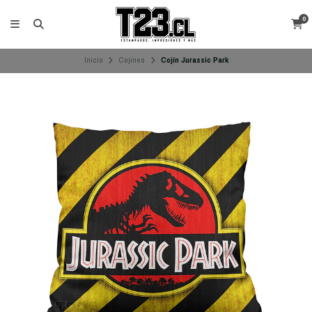
0
Inicio
Cojines
Cojín Jurassic Park