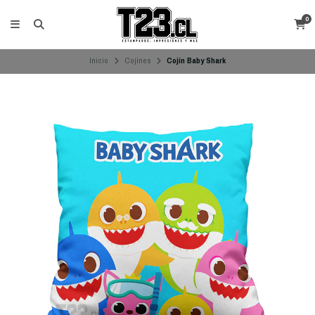
0
Inicio
Cojines
Cojín Baby Shark