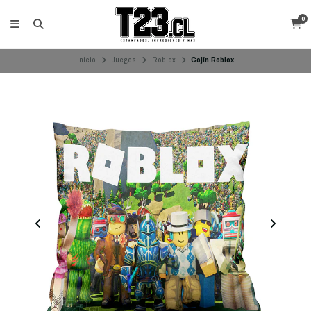
0
Inicio
Juegos
Roblox
Cojín Roblox