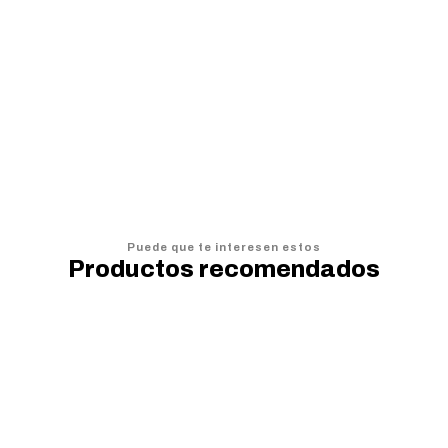
Cojín Rainbow Friends
$7.990
$
$9.990
$
AGREGAR AL CARRO
Puede que te interesen estos
Productos recomendados
20%
OFF