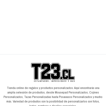
Cojín Minnie Mouse
$7.990
$
$9.990
$
AGREGAR AL CARRO
Tienda online de regalos y productos personalizados. Aquí encontrarás una
amplia selección de productos, desde Mousepad Personalizados, Cojines
Personalizados, Tazas Personalizadas hasta Posavasos Personalizados y mucho
más. Variedad de productos con la posibilidad de personalizarlos con fotos,
logos, nombres o diseños especiales.