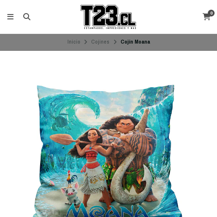
0
Inicio
Cojines
Cojín Moana