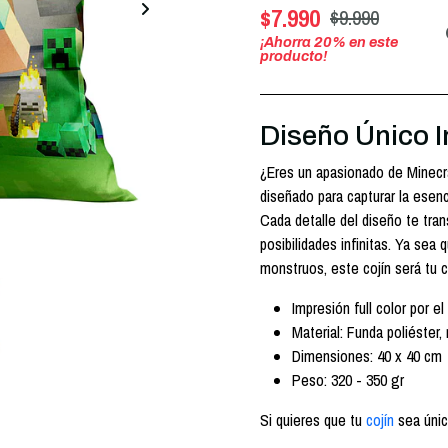
$7.990
$9.990
¡Ahorra
20
% en este
producto!
Diseño Único I
¿Eres un apasionado de Minecr
diseñado para capturar la esenc
Cada detalle del diseño te tra
posibilidades infinitas. Ya se
monstruos, este cojín será tu 
Impresión full color por el 
Material: Funda poliéster,
Dimensiones: 40 x 40 cm
Peso: 320 - 350 gr
Si quieres que tu
cojín
sea úni