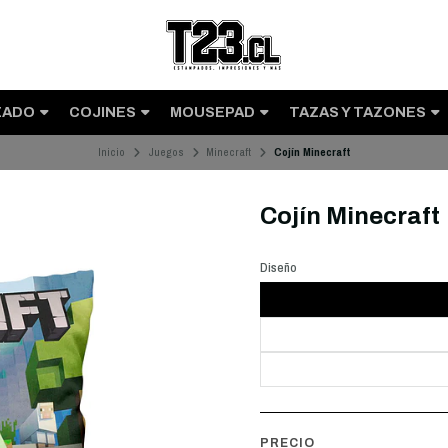
ZADO
COJINES
MOUSEPAD
TAZAS Y TAZONES
Inicio
Juegos
Minecraft
Cojín Minecraft
Cojín Minecraft
Diseño
PRECIO