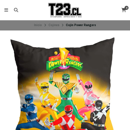
0
Inicio
Cojines
Cojín Power Rangers