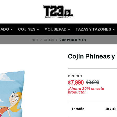
ZADO
COJINES
MOUSEPAD
TAZAS Y TAZONES
Inicio
Cojines
Cojín Phineas y Ferb
Cojín Phineas y
PRECIO
$7.990
$9.990
¡Ahorra
20
% en este
producto!
40 x 40
Tamaño