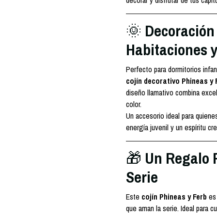
decorar y disfrutar de tus capít
Decoración
🌞
Habitaciones 
Perfecto para dormitorios infan
cojín decorativo Phineas y 
diseño llamativo combina exce
color.
Un accesorio ideal para quien
energía juvenil y un espíritu cre
Un Regalo P
🎁
Serie
Este
cojín Phineas y Ferb
es 
que aman la serie. Ideal para 