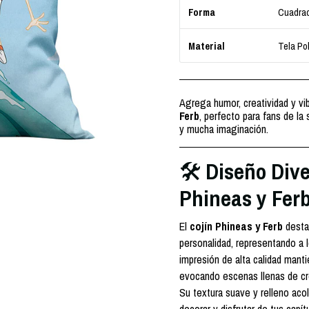
Cuadra
Forma
Tela Pol
Material
Agrega humor, creatividad y vi
Ferb
, perfecto para fans de la
y mucha imaginación.
Diseño Dive
🛠️
Phineas y Fer
El
cojín Phineas y Ferb
destac
personalidad, representando a 
impresión de alta calidad mantie
evocando escenas llenas de cr
Su textura suave y relleno aco