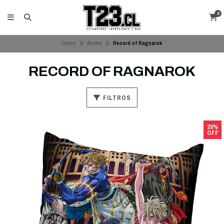
0
Inicio
Anime
Record of Ragnarok
RECORD OF RAGNAROK
FILTROS
20%
OFF