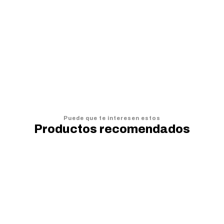
Mouse Pad Pokémon 70 X 30 Cm
$16.990
$
AGREGAR AL CARRO
Puede que te interesen estos
Productos recomendados