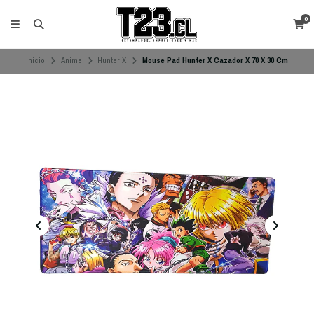
0
Inicio
Anime
Hunter X
Mouse Pad Hunter X Cazador X 70 X 30 Cm