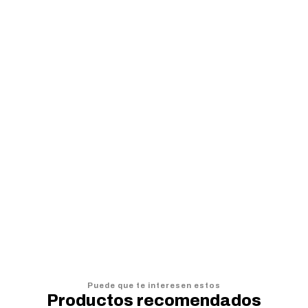
Cojín Athletic Club Barnechea, Huaicocheros, Auriazules
C
$7.990
$
$9.990
$
AGREGAR AL CARRO
Puede que te interesen estos
Productos recomendados