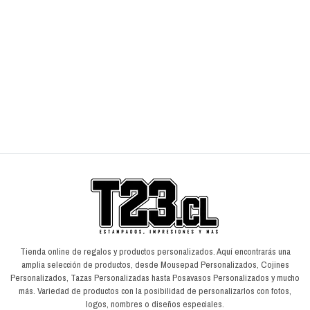
Cojín Unión La Calera
$7.990
$
$9.990
$
AGREGAR AL CARRO
Tienda online de regalos y productos personalizados. Aquí encontrarás una
amplia selección de productos, desde Mousepad Personalizados, Cojines
Personalizados, Tazas Personalizadas hasta Posavasos Personalizados y mucho
más. Variedad de productos con la posibilidad de personalizarlos con fotos,
logos, nombres o diseños especiales.