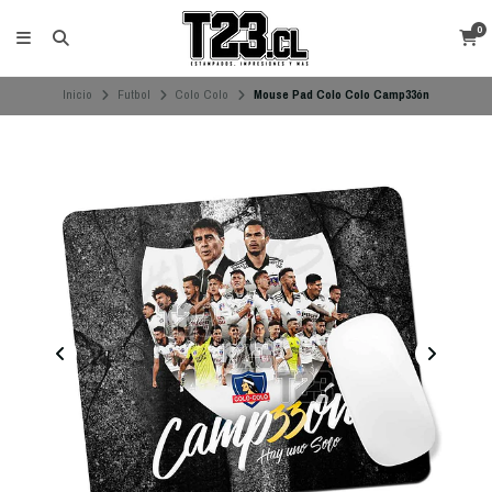
0
Inicio
Futbol
Colo Colo
Mouse Pad Colo Colo Camp33ón