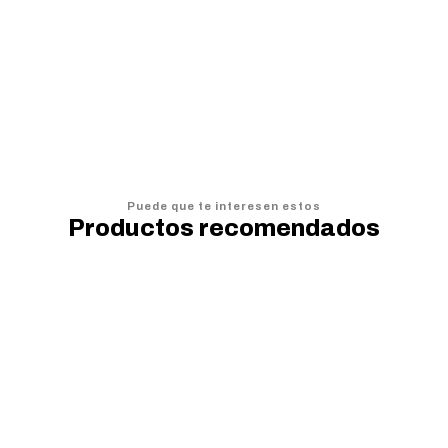
$9.990
$
AGREGAR AL CARRO
Puede que te interesen estos
Productos recomendados
20%
OFF