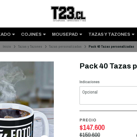
ZADO
COJINES
MOUSEPAD
TAZAS Y TAZONES
Inicio
Tazas y Tazones
Tazas personalizadas
Pack 40 Tazas personalizadas
Pack 40 Tazas 
Indicaciones
PRECIO
$147.600
$159.600