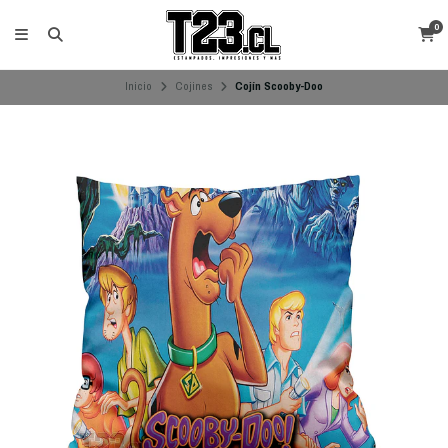
0
Inicio
Cojines
Cojín Scooby-Doo