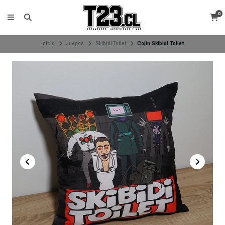
0
Inicio
Juegos
Skibidi Toilet
Cojín Skibidi Toilet