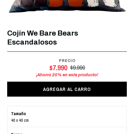
Cojín We Bare Bears
Escandalosos
PRECIO
$7.990
$9.990
¡Ahorra
20
% en este producto!
AGREGAR AL CARRO
Tamaño
40 x 40 cm