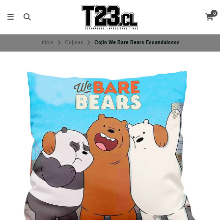
0
Inicio
Cojines
Cojín We Bare Bears Escandalosos