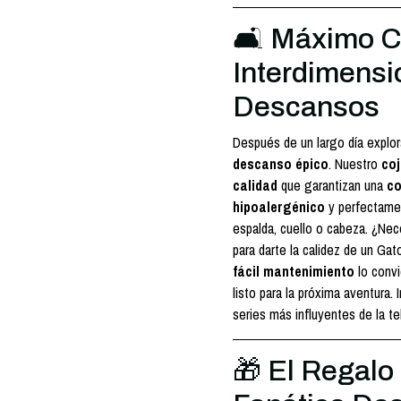
🛋️ Máximo C
Interdimensi
Descansos
Después de un largo día explo
descanso épico
. Nuestro
coj
calidad
que garantizan una
co
hipoalergénico
y perfectamen
espalda, cuello o cabeza. ¿Ne
para darte la calidez de un Ga
fácil mantenimiento
lo convi
listo para la próxima aventura. 
series más influyentes de la te
🎁 El Regalo