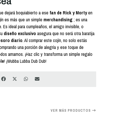
sea
e dejará boquiabierto a ese
fan de Rick y Morty
en
ojín es más que un simple
merchandising
; es una
e. Es ideal para cumpleaños, el amigo invisible, o
 Su
diseño exclusivo
asegura que no será otra baratija
esoro diario
. Al comprar este cojín, no solo estás
 comprando una porción de alegría y ese toque de
dos amamos. ¡Haz clic y transforma un simple regalo
le
! ¡Wubba Lubba Dub Dub!
VER MÁS PRODUCTOS