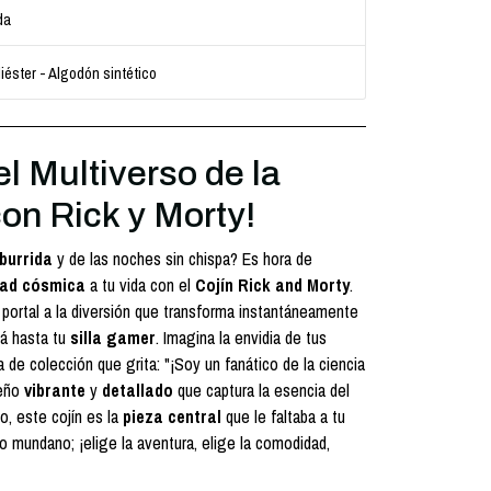
da
iéster - Algodón sintético
 el Multiverso de la
n Rick y Morty!
burrida
y de las noches sin chispa? Es hora de
dad cósmica
a tu vida con el
Cojín Rick and Morty
.
 portal a la diversión que transforma instantáneamente
fá hasta tu
silla gamer
. Imagina la envidia de tus
de colección que grita: "¡Soy un fanático de la ciencia
seño
vibrante
y
detallado
que captura la esencia del
o, este cojín es la
pieza central
que le faltaba a tu
o mundano; ¡elige la aventura, elige la comodidad,