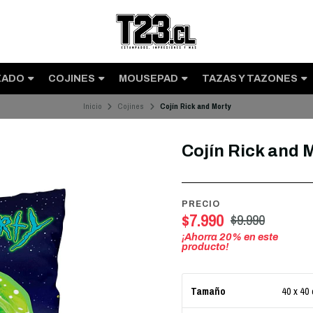
ZADO
COJINES
MOUSEPAD
TAZAS Y TAZONES
Inicio
Cojines
Cojín Rick and Morty
Cojín Rick and 
PRECIO
$7.990
$9.990
¡Ahorra
20
% en este
producto!
40 x 40
Tamaño