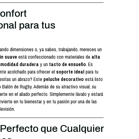
onfort
onal para tus
rando dimensiones o, ya sabes, trabajando, mereces un
ín suave
está confeccionado con materiales de
alta
modidad duradera
y un
tacto de ensueño
. Es
te acolchado para ofrecer el
soporte ideal
para tu
cesitas un abrazo? Este
peluche decorativo
está listo
to Balón de Rugby. Además de su atractivo visual, su
erte en el aliado perfecto. Simplemente lávalo y estará
Invierte en tu bienestar y en tu pasión por una de las
levisión.
 Perfecto que Cualquier