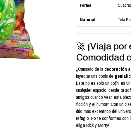
Cuadra
Forma
Tela Pol
Material
🚀 ¡Viaja por
Comodidad co
¿Cansado de la
decoración a
inyectar una dosis de
geniali
Este no es solo un cojín, es un
cualquier espacio, desde tu so
amigos cuando vean esta pieza 
ficción y el humor!" Con un di
dúo más excéntrico del univers
refugio. No te conformes con l
elige Rick y Morty!