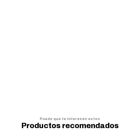
Cojín Baby Shark
C
$7.990
$
$9.990
$
AGREGAR AL CARRO
Puede que te interesen estos
Productos recomendados