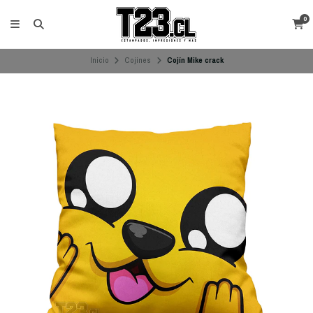
0
Inicio
Cojines
Cojín Mike crack